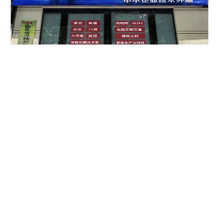
新雨初晴，刚又修复个困扰多年的电脑（回头另写个维修记
录），心情不错，好好再梳理下。 《奇域公司这几年》系
列自2023...
2026年6月28日 更新
473 阅读
豫ICP备19010513号
Copyright 奇域技术 © 2018 - 2026